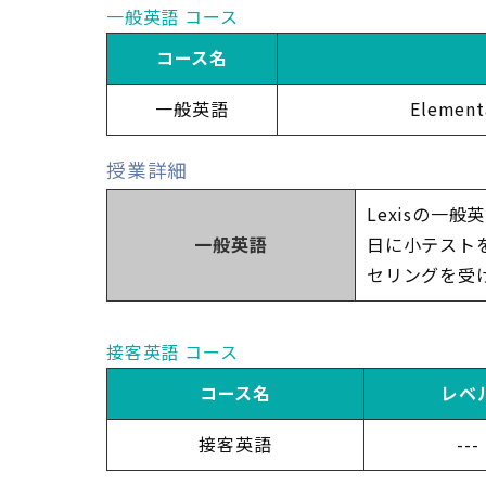
一般英語 コース
コース名
一般英語
Elemen
授業詳細
Lexisの
一般英語
日に小テスト
セリングを受
接客英語 コース
コース名
レベ
接客英語
---