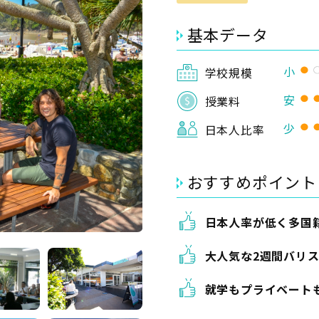
基本データ
小
学校規模
安
授業料
少
日本人比率
おすすめポイント
日本人率が低く多国
大人気な2週間バリ
就学もプライベート