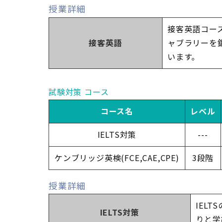
授業詳細
接客英語コー
接客英語
ャブラリーを
います。
試験対策 コース
コース名
レベル
IELTS対策
---
ケンブリッジ英検(FCE,CAE,CPE)
3段階
授業詳細
IEL
IELTS対策
りと学