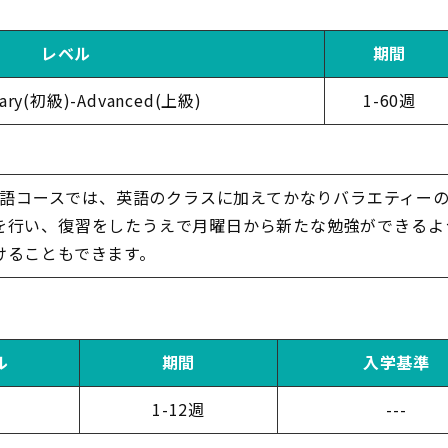
レベル
期間
tary(初級)-Advanced(上級)
1-60週
一般英語コースでは、英語のクラスに加えてかなりバラエティ
を行い、復習をしたうえで月曜日から新たな勉強ができるよう
けることもできます。
ル
期間
入学基準
1-12週
---