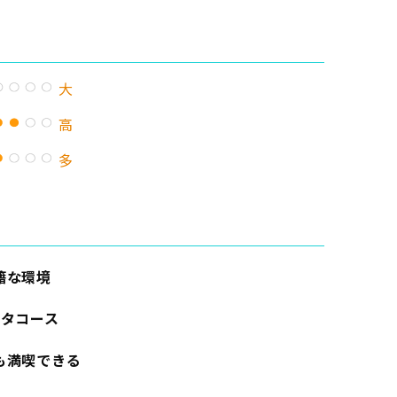
大
高
多
籍な環境
スタコース
も満喫できる