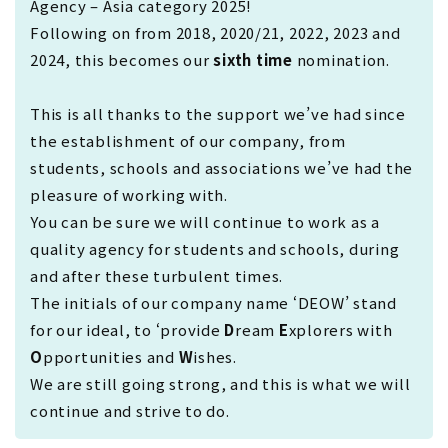
Agency – Asia category 2025!
Following on from 2018, 2020/21, 2022, 2023 and
2024, this becomes our
sixth time
nomination.
This is all thanks to the support we’ve had since
the establishment of our company, from
students, schools and associations we’ve had the
pleasure of working with.
You can be sure we will continue to work as a
quality agency for students and schools, during
and after these turbulent times.
The initials of our company name ‘DEOW’ stand
for our ideal, to ‘provide
D
ream
E
xplorers with
O
pportunities and
W
ishes.
We are still going strong, and this is what we will
continue and strive to do.